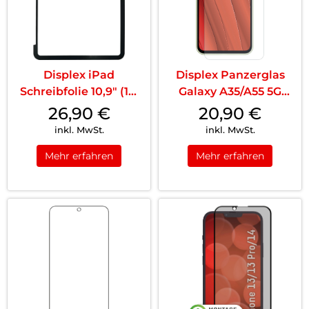
Displex iPad
Displex Panzerglas
Schreibfolie 10,9″ (10.
Galaxy A35/A55 5G
Gen.) T...
Transparent
26,90
€
20,90
€
inkl. MwSt.
inkl. MwSt.
Mehr erfahren
Mehr erfahren