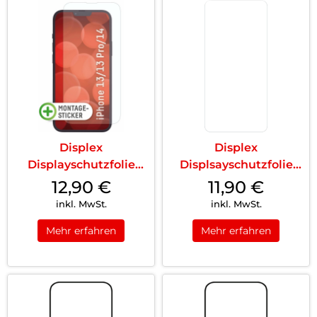
Displex
Displex
Displayschutzfolie
Displsayschutzfolie
(9H) iPhone 13
(9H) Galaxy S24
12,90
€
11,90
€
Pro/14/1...
Transp...
inkl. MwSt.
inkl. MwSt.
Mehr erfahren
Mehr erfahren