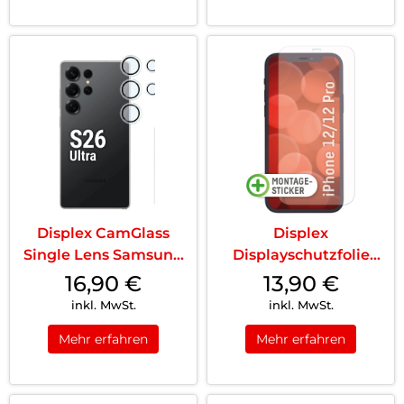
Displex CamGlass
Displex
Single Lens Samsung
Displayschutzfolie
Galaxy S26 Ul...
(9H) iPhone 12/12 Pro
16,90
€
13,90
€
T...
inkl. MwSt.
inkl. MwSt.
Mehr erfahren
Mehr erfahren