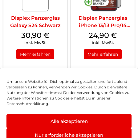
Displex Panzerglas
Displex Panzerglas
Galaxy S24 Schwarz
iPhone 13/13 Pro/14
Schwarz
30,90
€
24,90
€
inkl. MwSt.
inkl. MwSt.
Mehr erfahren
Mehr erfahren
1
2
3
…
8
Nächste
Um unsere Website für Dich optimal zu gestalten und fortlaufend
verbessern zu können, verwenden wir Cookies. Durch die weitere
Nutzung der Website stimmst Du der Verwendung von Cookies zu.
Impressum
Weitere Informationen zu Cookies erhältst Du in unserer
Datenschutzerklärung.
AGB
Datenschutz
Alle akzeptieren
Vertrag widerrufen
Nur erforderliche akzeptieren