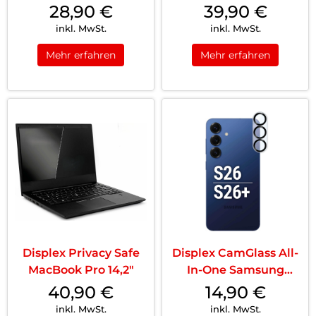
(1./2./3./4....
28,90
€
39,90
€
inkl. MwSt.
inkl. MwSt.
Mehr erfahren
Mehr erfahren
Displex Privacy Safe
Displex CamGlass All-
MacBook Pro 14,2″
In-One Samsung
Galaxy S26 Tra...
40,90
€
14,90
€
inkl. MwSt.
inkl. MwSt.