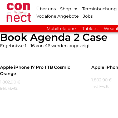
Über uns
Shop
Terminbuchung
Vodafone Angebote
Jobs
Mobiltelefone
Tablets
Weara
Book Agenda 2 Case
Ergebnisse 1 – 16 von 46 werden angezeigt
Apple iPhone 17 Pro 1 TB Cosmic
Apple iPhone
Orange
1.802,90
€
1.802,90
€
inkl. MwSt.
inkl. MwSt.
Mehr Erfa
Mehr Erfahren