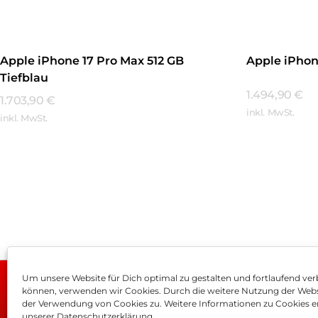
Apple iPhone 17 Pro Max 512 GB
Apple iPhon
Tiefblau
1.494,90
€
1.703,90
€
inkl. MwSt.
inkl. MwSt.
Mehr Erfa
Mehr Erfahren
Um unsere Website für Dich optimal zu gestalten und fortlaufend ver
können, verwenden wir Cookies. Durch die weitere Nutzung der Web
Impressum
AGB
Dat
der Verwendung von Cookies zu. Weitere Informationen zu Cookies er
unserer Datenschutzerklärung.