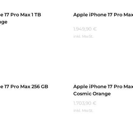
e 17 Pro Max 1 TB
Apple iPhone 17 Pro Max 
nge
1.949,90
€
inkl. MwSt.
Mehr Erfahren
hren
e 17 Pro Max 256 GB
Apple iPhone 17 Pro Max
Cosmic Orange
1.703,90
€
inkl. MwSt.
hren
Mehr Erfahren